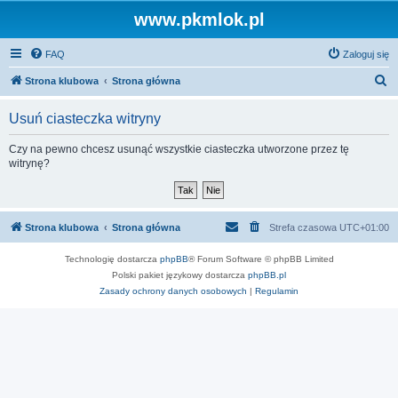
www.pkmlok.pl
FAQ
Zaloguj się
S
Strona klubowa
Strona główna
z
Usuń ciasteczka witryny
u
k
Czy na pewno chcesz usunąć wszystkie ciasteczka utworzone przez tę
witrynę?
a
j
Strona klubowa
Strona główna
Strefa czasowa
UTC+01:00
Technologię dostarcza
phpBB
® Forum Software © phpBB Limited
Polski pakiet językowy dostarcza
phpBB.pl
Zasady ochrony danych osobowych
|
Regulamin