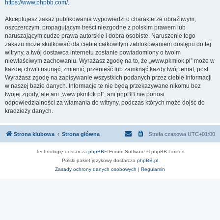
https://www.phpbb.com/
.
Akceptujesz zakaz publikowania wypowiedzi o charakterze obraźliwym,
oszczerczym, propagującym treści niezgodne z polskim prawem lub
naruszającym cudze prawa autorskie i dobra osobiste. Naruszenie tego
zakazu może skutkować dla ciebie całkowitym zablokowaniem dostępu do tej
witryny, a twój dostawca internetu zostanie powiadomiony o twoim
niewłaściwym zachowaniu. Wyrażasz zgodę na to, że „www.pkmlok.pl” może w
każdej chwili usunąć, zmienić, przenieść lub zamknąć każdy twój temat, post.
Wyrażasz zgodę na zapisywanie wszystkich podanych przez ciebie informacji
w naszej bazie danych. Informacje te nie będą przekazywane nikomu bez
twojej zgody, ale ani „www.pkmlok.pl”, ani phpBB nie ponosi
odpowiedzialności za włamania do witryny, podczas których może dojść do
kradzieży danych.
Strona klubowa
Strona główna
Strefa czasowa
UTC+01:00
Technologię dostarcza
phpBB
® Forum Software © phpBB Limited
Polski pakiet językowy dostarcza
phpBB.pl
Zasady ochrony danych osobowych
|
Regulamin