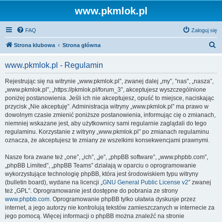
www.pkmlok.pl
FAQ
Zaloguj się
S
Strona klubowa
Strona główna
z
www.pkmlok.pl - Regulamin
u
k
Rejestrując się na witrynie „www.pkmlok.pl”, zwanej dalej „my”, ”nas”, „nasza”,
„www.pkmlok.pl”, „https://pkmlok.pl/forum_3”, akceptujesz wyszczególnione
a
poniżej postanowienia. Jeśli ich nie akceptujesz, opuść to miejsce, naciskając
j
przycisk „Nie akceptuję”. Administracja witryny „www.pkmlok.pl” ma prawo w
dowolnym czasie zmienić poniższe postanowienia, informując cię o zmianach,
niemniej wskazane jest, aby użytkownicy sami regularnie zaglądali do tego
regulaminu. Korzystanie z witryny „www.pkmlok.pl” po zmianach regulaminu
oznacza, że akceptujesz te zmiany ze wszelkimi konsekwencjami prawnymi.
Nasze fora zwane też „one”, „ich”, „je”, „phpBB software”, „www.phpbb.com”,
„phpBB Limited”, „phpBB Teams” działają w oparciu o oprogramowanie
wykorzystujące technologię phpBB, która jest środowiskiem typu witryny
(bulletin board), wydane na licencji „
GNU General Public License v2
” zwanej
też „GPL”. Oprogramowanie jest dostępne do pobrania ze strony
www.phpbb.com
. Oprogramowanie phpBB tylko ułatwia dyskusje przez
internet, a jego autorzy nie kontrolują tekstów zamieszczanych w internecie za
jego pomocą. Więcej informacji o phpBB można znaleźć na stronie