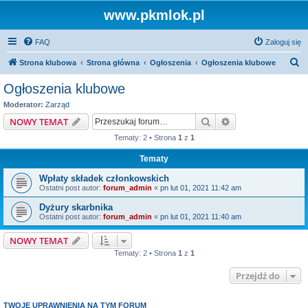
www.pkmlok.pl
FAQ
Zaloguj się
S
Strona klubowa
Strona główna
Ogłoszenia
Ogłoszenia klubowe
z
Ogłoszenia klubowe
u
Moderator:
Zarząd
k
Szukaj
Wyszukiwanie z
NOWY TEMAT
a
Tematy: 2 • Strona
1
z
1
j
Tematy
Wpłaty składek członkowskich
Ostatni post autor:
forum_admin
«
pn lut 01, 2021 11:42 am
Dyżury skarbnika
Ostatni post autor:
forum_admin
«
pn lut 01, 2021 11:40 am
NOWY TEMAT
Tematy: 2 • Strona
1
z
1
Przejdź do
TWOJE UPRAWNIENIA NA TYM FORUM