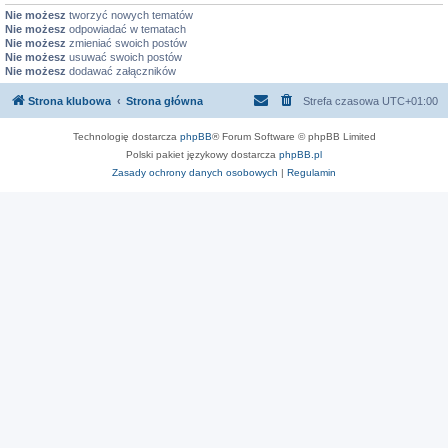
Nie możesz
tworzyć nowych tematów
Nie możesz
odpowiadać w tematach
Nie możesz
zmieniać swoich postów
Nie możesz
usuwać swoich postów
Nie możesz
dodawać załączników
Strona klubowa
Strona główna
Strefa czasowa
UTC+01:00
Technologię dostarcza
phpBB
® Forum Software © phpBB Limited
Polski pakiet językowy dostarcza
phpBB.pl
Zasady ochrony danych osobowych
|
Regulamin