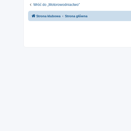
Wróć do „Motorowodniactwo”
Strona klubowa
Strona główna