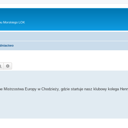
bu Morskiego LOK
dniactwo
Szukaj
Wyszukiwanie zaawansowane
 Mistrzostwa Europy w Chodzieży, gdzie startuje nasz klubowy kolega Henr