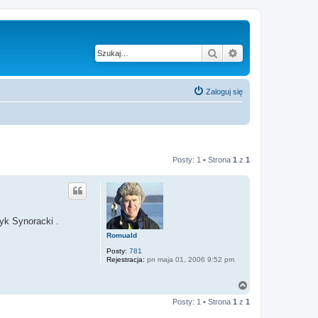
Szukaj
Wyszukiwanie z
Zaloguj się
Posty: 1 • Strona
1
z
1
yk Synoracki .
Romuald
Posty:
781
Rejestracja:
pn maja 01, 2006 9:52 pm
N
a
Posty: 1 • Strona
1
z
1
g
ó