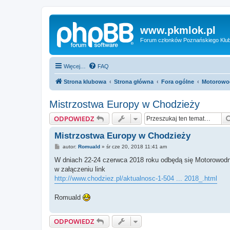
www.pkmlok.pl
Forum członków Poznańskiego Klu
Więcej…
FAQ
Strona klubowa
Strona główna
Fora ogólne
Motorowo
Mistrzostwa Europy w Chodzieży
ODPOWIEDZ
Mistrzostwa Europy w Chodzieży
P
autor:
Romuald
»
śr cze 20, 2018 11:41 am
o
s
W dniach 22-24 czerwca 2018 roku odbędą się Motorowodne
t
w załączeniu link
http://www.chodziez.pl/aktualnosc-1-504 ... 2018_.html
Romuald
ODPOWIEDZ